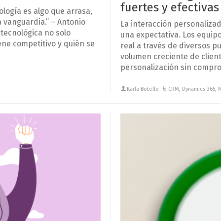
fuertes y efectivas
ología es algo que arrasa,
a vanguardia.” – Antonio
La interacción personalizad
tecnológica no solo
una expectativa. Los equip
iene competitivo y quién se
real a través de diversos p
volumen creciente de clien
personalización sin comprom
Karla Botello
CRM
,
Dynamics 365
,
M