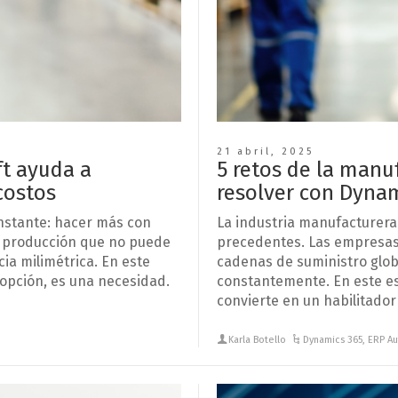
21 abril, 2025
ft ayuda a
5 retos de la man
costos
resolver con Dyna
onstante: hacer más con
La industria manufacturera
, producción que no puede
precedentes. Las empresas
a milimétrica. En este
cadenas de suministro glob
opción, es una necesidad.
constantemente. En este esc
convierte en un habilitador
Karla Botello
Dynamics 365
,
ERP Au