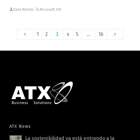
Karla Botello
Microsoft 365
1
2
3
4
5
…
16
ATX News
La sostenibilidad ya está entrando a la