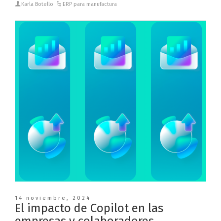
Karla Botello
ERP para manufactura
14 noviembre, 2024
El impacto de Copilot en las
empresas y colaboradores