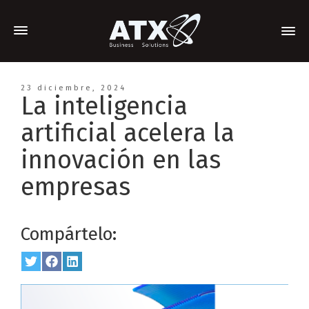
23 diciembre, 2024
La inteligencia
artificial acelera la
innovación en las
empresas
Compártelo:
Share
Twitter
Share
Facebook
Share
LinkedIn
on
on
on