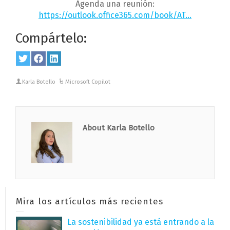
Agenda una reunión:
https://outlook.office365.com/book/AT…
Compártelo:
Share
Twitter
Share
Facebook
Share
LinkedIn
on
on
on
Karla Botello
Microsoft Copilot
About Karla Botello
Mira los artículos más recientes
La sostenibilidad ya está entrando a la