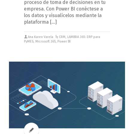
proceso de toma de decisiones en tu
empresa. Con Power BI conéctese a
los datos y visualícelos mediante la
plataforma […]
Ana Karen Varela
CRM
,
LAMBDA 365: ERP para
PyMES
,
Microsoft 365
,
Power BI