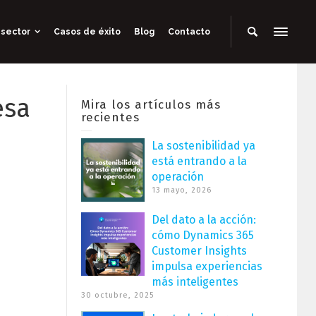
 sector
Casos de éxito
Blog
Contacto
esa
Mira los artículos más
recientes
La sostenibilidad ya
está entrando a la
operación
13 mayo, 2026
Del dato a la acción:
cómo Dynamics 365
Customer Insights
impulsa experiencias
más inteligentes
30 octubre, 2025