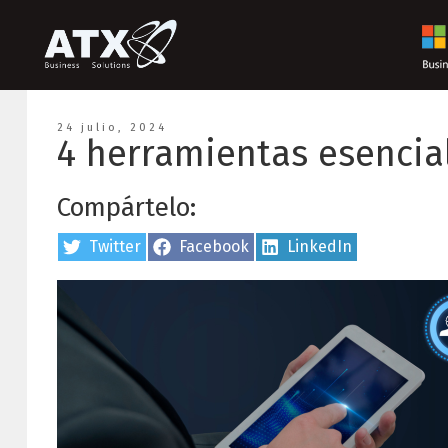
24 julio, 2024
4 herramientas esencia
Compártelo:
Share
Twitter
Share
Facebook
Share
LinkedIn
on
on
on