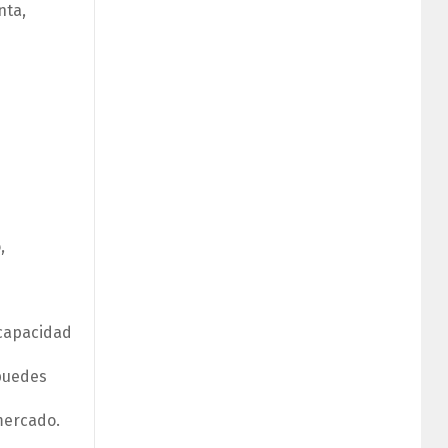
nta,
,
 capacidad
 puedes
 mercado.