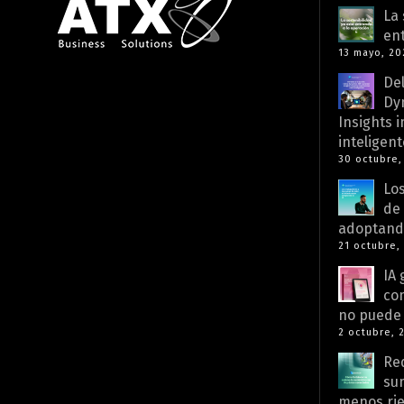
La 
ent
13 mayo, 20
Del
Dy
Insights 
inteligent
30 octubre,
Los
de
adoptando
21 octubre,
IA 
co
no puede 
2 octubre, 
Re
sum
menos rie