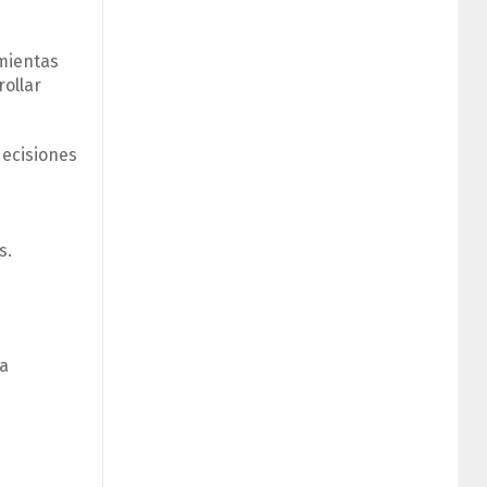
amientas
rollar
decisiones
s.
na