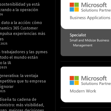
sostenibilidad ya está
rando a la operación
26
 dato a la acción: cómo
namics 365 Customer
impulsa experiencias más
es
 2025
 trabajadores y las pymes
 todo el mundo están
 la IA
 2025
generativa: la ventaja
mpetitiva que tu empresa
ignorar
2025
diseña tu cadena de
inistro: más visibilidad,
sgo, mejores decisiones.