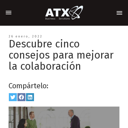
26 enero, 2022
Descubre cinco
consejos para mejorar
la colaboración
Compártelo:
Share
Twitter
Share
Facebook
Share
LinkedIn
on
on
on