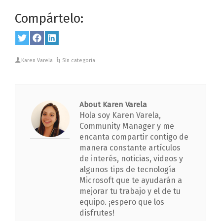
Compártelo:
Share
Twitter
Share
Facebook
Share
LinkedIn
on
on
on
Karen Varela
Sin categoría
About Karen Varela
Hola soy Karen Varela,
Community Manager y me
encanta compartir contigo de
manera constante artículos
de interés, noticias, videos y
algunos tips de tecnología
Microsoft que te ayudarán a
mejorar tu trabajo y el de tu
equipo. ¡espero que los
disfrutes!