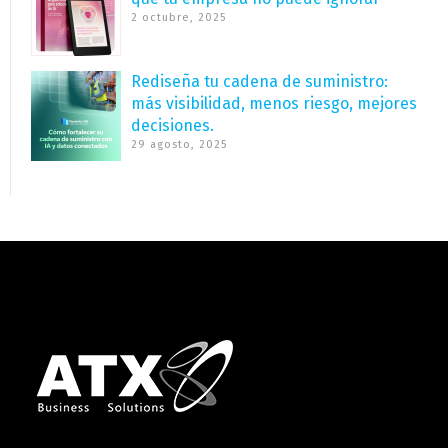
2 octubre, 2025
Rediseña tu cadena de suministro:
más visibilidad, menos riesgo, mejores
decisiones.
29 agosto, 2025