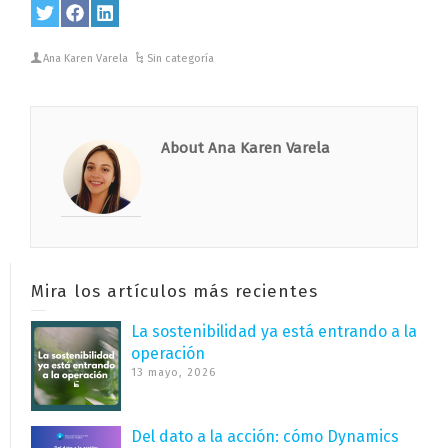
Share
Twitter
Share
Facebook
Share
LinkedIn
on
on
on
Ana Karen Varela
Sin categoría
About Ana Karen Varela
Mira los artículos más recientes
La sostenibilidad ya está entrando a la
operación
13 mayo, 2026
Del dato a la acción: cómo Dynamics