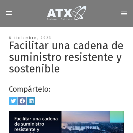
8 diciembre, 2023
Facilitar una cadena de
suministro resistente y
sostenible
Compártelo:
Share
Twitter
Share
Facebook
Share
LinkedIn
on
on
on