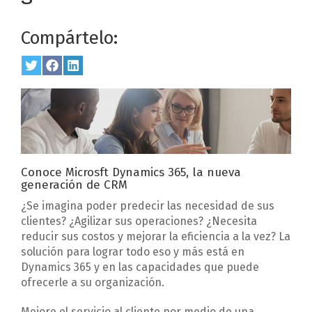
Compártelo:
Share
Twitter
Share
Facebook
Share
LinkedIn
on
on
on
Conoce Microsft Dynamics 365, la nueva
generación de CRM
¿Se imagina poder predecir las necesidad de sus
clientes? ¿Agilizar sus operaciones? ¿Necesita
reducir sus costos y mejorar la eficiencia a la vez? La
solución para lograr todo eso y más está en
Dynamics 365 y en las capacidades que puede
ofrecerle a su organización.
Mejore el servicio al cliente por medio de una