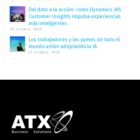
Del dato a la acción: cómo Dynamics 365
Customer Insights impulsa experiencias
más inteligentes
30 octubre, 2025
Los trabajadores y las pymes de todo el
mundo están adoptando la IA
21 octubre, 2025