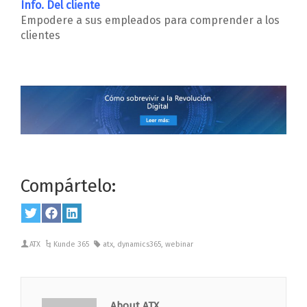
Info. Del cliente
Empodere a sus empleados para comprender a los
clientes
Compártelo:
Share
Twitter
Share
Facebook
Share
LinkedIn
on
on
on
ATX
Kunde 365
atx
,
dynamics365
,
webinar
About ATX