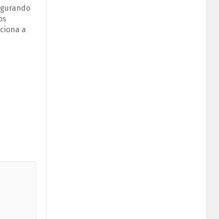
segurando
os
iciona a