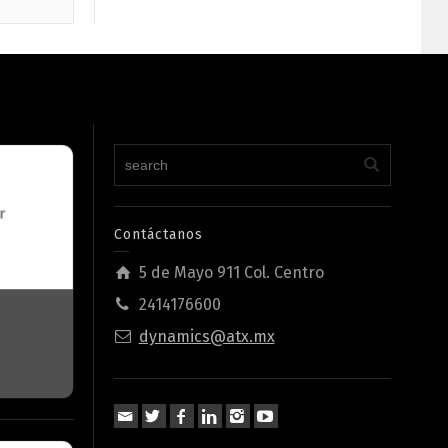
Contáctanos
5 de Mayo 911 Col. Centro
2414176600
dynamics@atx.mx