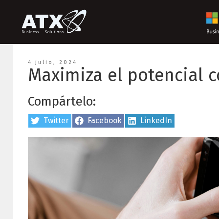
4 julio, 2024
Maximiza el potencial c
Compártelo:
Share
Twitter
Share
Facebook
Share
LinkedIn
on
on
on