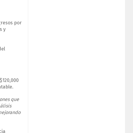
gresos por
s y
del
 $120,000
ntable.
iones que
álisis
 mejorando
cia