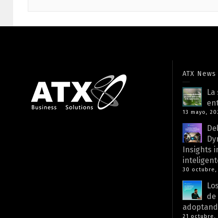
ATX News
La 
ent
13 mayo, 20
Del
Dy
Insights 
inteligent
30 octubre,
Los
de
adoptando
21 octubre,