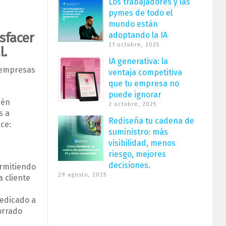
Los trabajadores y las
pymes de todo el
mundo están
sfacer
adoptando la IA
21 octubre, 2025
l.
IA generativa: la
s empresas
ventaja competitiva
que tu empresa no
puede ignorar
ién
2 octubre, 2025
s a
Rediseña tu cadena de
ce:
suministro: más
visibilidad, menos
riesgo, mejores
decisiones.
ermitiendo
29 agosto, 2025
 cliente
dedicado a
orrado