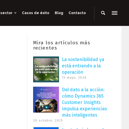
 sector
Casos de éxito
Blog
Contacto
Mira los artículos más
recientes
La sostenibilidad ya
está entrando a la
operación
13 mayo, 2026
Del dato a la acción:
cómo Dynamics 365
Customer Insights
impulsa experiencias
más inteligentes
30 octubre, 2025