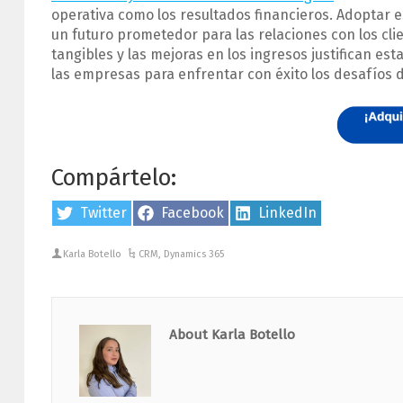
operativa como los resultados financieros. Adoptar e
un futuro prometedor para las relaciones con los cli
tangibles y las mejoras en los ingresos justifican es
las empresas para enfrentar con éxito los desafíos 
Compártelo:
Share
Twitter
Share
Facebook
Share
LinkedIn
on
on
on
Karla Botello
CRM
,
Dynamics 365
About Karla Botello