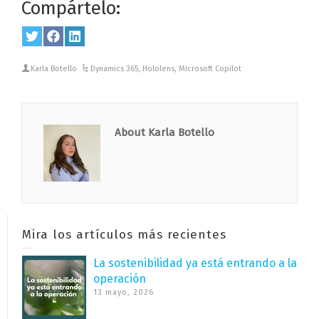
Compártelo:
Share
Twitter
Share
Facebook
Share
LinkedIn
on
on
on
Karla Botello
Dynamics 365
,
Hololens
,
Microsoft Copilot
About Karla Botello
Mira los artículos más recientes
La sostenibilidad ya está entrando a la
operación
13 mayo, 2026