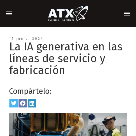
19 junio, 2024
La IA generativa en las
líneas de servicio y
fabricación
Compártelo:
Share
Twitter
Share
Facebook
Share
LinkedIn
on
on
on