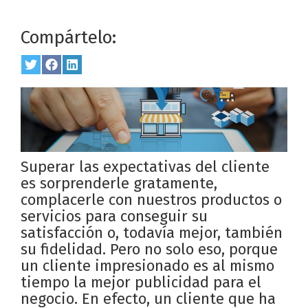
Compártelo:
Share
Twitter
Share
Facebook
Share
LinkedIn
on
on
on
Superar las expectativas del cliente
es sorprenderle gratamente,
complacerle con nuestros productos o
servicios para conseguir su
satisfacción o, todavía mejor, también
su fidelidad. Pero no solo eso, porque
un cliente impresionado es al mismo
tiempo la mejor publicidad para el
negocio. En efecto, un cliente que ha