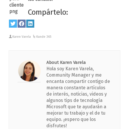
Compártelo:
Share
Twitter
Share
Facebook
Share
LinkedIn
on
on
on
Karen Varela
Kunde 365
About Karen Varela
Hola soy Karen Varela,
Community Manager y me
encanta compartir contigo de
manera constante artículos
de interés, noticias, videos y
algunos tips de tecnología
Microsoft que te ayudarán a
mejorar tu trabajo y el de tu
equipo. ¡espero que los
disfrutes!