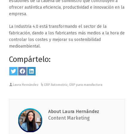
eslabones de la cadena de suministro que contribuyen a
ofrecer auténtica eficiencia, productividad e innovación en la
empresa.
La Industria 4.0 está transformando el sector de la
fabricación, dando a los fabricantes más medios a la hora de
controlar los costes y mejorar su sostenibilidad
medioambiental.
Compártelo:
Share
Twitter
Share
Facebook
Share
LinkedIn
on
on
on
Laura Hernández
ERP Automotriz
,
ERP para manufactura
About Laura Hernández
Content Marketing