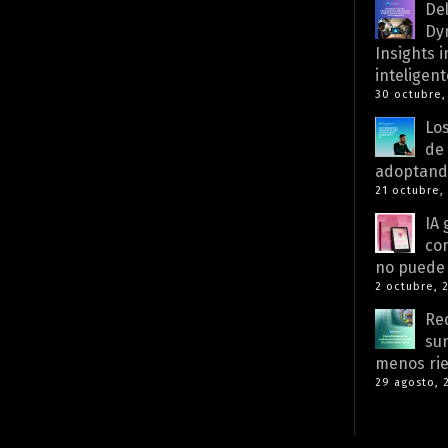
Del
Dy
Insights 
inteligent
30 octubre,
Los
de
adoptando
21 octubre,
IA 
co
no puede 
2 octubre, 
Re
sum
menos rie
29 agosto, 