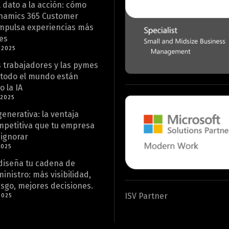
 dato a la acción: cómo
namics 365 Customer
impulsa experiencias más
es
 2025
 trabajadores y las pymes
 todo el mundo están
 la IA
 2025
generativa: la ventaja
mpetitiva que tu empresa
ignorar
2025
diseña tu cadena de
inistro: más visibilidad,
sgo, mejores decisiones.
ISV Partner
2025