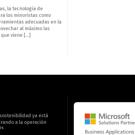
as, la tecnología de
ra los minoristas como
herramientas adecuadas en la
provechar al máximo las
 que viene […]
sostenibilidad ya está
rando a la operación
26