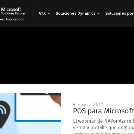
ATX
Soluciones Dynamics
Soluciones por
9 mayo, 2017
POS para Microsof
El webinar de NAVonAzure fo
venta al detalle que englob