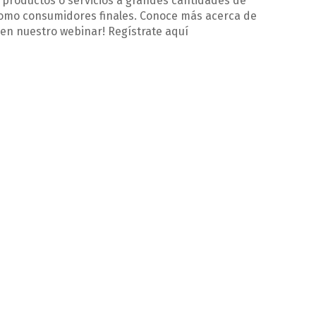
 productos o servicios a grandes cantidades de
como consumidores finales. Conoce más acerca de
a en nuestro webinar! Regístrate aquí