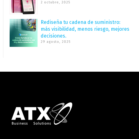
2 octubre, 2025
Rediseña tu cadena de suministro:
más visibilidad, menos riesgo, mejores
decisiones.
29 agosto, 2025