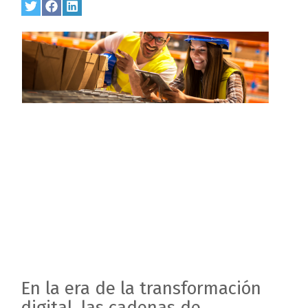
Share
Twitter
Share
Facebook
Share
LinkedIn
on
on
on
En la era de la transformación
digital, las cadenas de