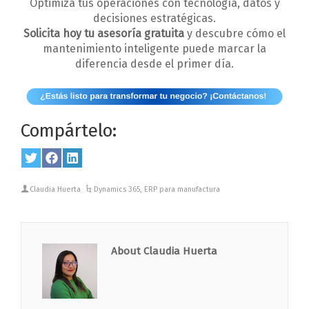
Optimiza tus operaciones con tecnología, datos y
decisiones estratégicas.
Solicita hoy tu asesoría gratuita
y descubre cómo el
mantenimiento inteligente puede marcar la
diferencia desde el primer día.
Compártelo:
Share
Twitter
Share
Facebook
Share
LinkedIn
on
on
on
Claudia Huerta
Dynamics 365
,
ERP para manufactura
About Claudia Huerta