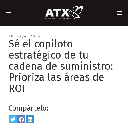
30 mayo, 2025
Sé el copiloto
estratégico de tu
cadena de suministro:
Prioriza las áreas de
ROI
Compártelo:
Share
Twitter
Share
Facebook
Share
LinkedIn
on
on
on