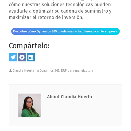
cómo nuestras soluciones tecnológicas pueden
ayudarle a optimizar su cadena de suministro y
maximizar el retorno de inversión.
Compártelo:
Share
Twitter
Share
Facebook
Share
LinkedIn
on
on
on
Claudia Huerta
Dynamics 365
,
ERP para manufactura
About Claudia Huerta